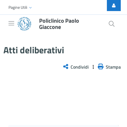
Skip to Main Content
Pagine Utili
Policlinico Paolo
Giaccone
Delibera n. 14/2026
Atti deliberativi
Condividi
Stampa