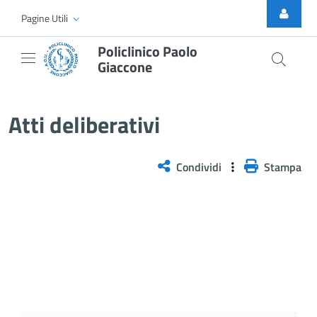
Skip to Main Content
Pagine Utili
Policlinico Paolo
Giaccone
Delibera n. 14/2026
Atti deliberativi
Condividi
Stampa