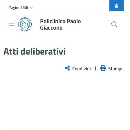
Skip to Main Content
Pagine Utili
Policlinico Paolo
Giaccone
Delibera n. 149/2025
Atti deliberativi
Condividi
Stampa