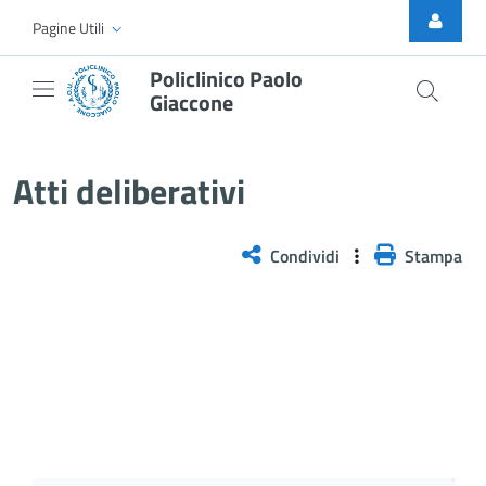
Skip to Main Content
Pagine Utili
Policlinico Paolo
Giaccone
Delibera n. 15/2026
Atti deliberativi
Condividi
Stampa