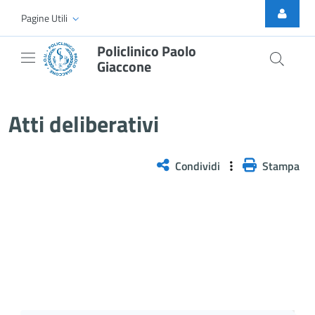
Skip to Main Content
Pagine Utili
Policlinico Paolo
Giaccone
Delibera n. 15/2026
Atti deliberativi
Condividi
Stampa