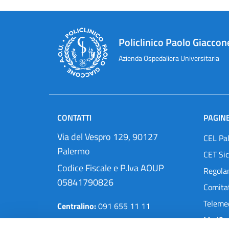
Policlinico Paolo Giaccon
Azienda Ospedaliera Universitaria
CONTATTI
PAGINE
Via del Vespro 129, 90127
CEL Pa
Palermo
CET Sic
Codice Fiscale e P.Iva AOUP
Regola
05841790826
Comitat
Teleme
Centralino:
091 655 11 11
MedOra
Pec:
protocollo@cert.policlinico.pa.it