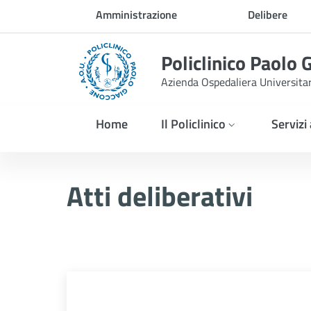
Skip to Main Content
Amministrazione
Delibere
trasparente
Policlinico Paolo 
Azienda Ospedaliera Universita
Home
Il Policlinico
Servizi
Delibera n. 157/2026
Atti deliberativi