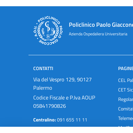
Policlinico Paolo Giaccon
Azienda Ospedaliera Universitaria
CONTATTI
PAGINE
Via del Vespro 129, 90127
CEL Pa
Palermo
CET Sic
Codice Fiscale e P.Iva AOUP
Regola
05841790826
Comitat
Teleme
Centralino:
091 655 11 11
MedOra
Pec:
protocollo@cert.policlinico.pa.it