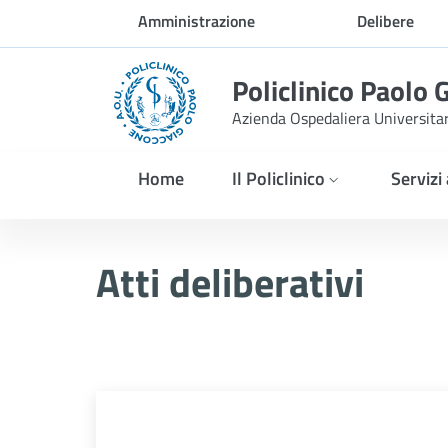
Skip to Main Content
Amministrazione
Delibere
trasparente
Policlinico Paolo 
Azienda Ospedaliera Universita
Home
Il Policlinico
Servizi
Delibera n. 159/2026
Atti deliberativi