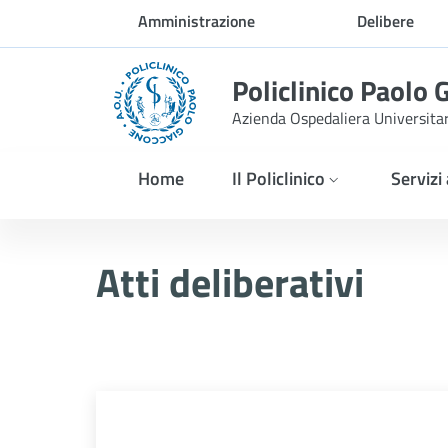
Skip to Main Content
Amministrazione
Delibere
trasparente
Policlinico Paolo 
Azienda Ospedaliera Universita
Home
Il Policlinico
Servizi
Delibera n. 162/2026
Atti deliberativi