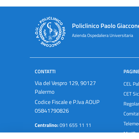
Policlinico Paolo Giaccon
Azienda Ospedaliera Universitaria
CONTATTI
PAGINE
Via del Vespro 129, 90127
CEL Pa
Palermo
CET Sic
Codice Fiscale e P.Iva AOUP
Regola
05841790826
Comitat
Teleme
Centralino:
091 655 11 11
MedOra
Pec:
protocollo@cert.policlinico.pa.it