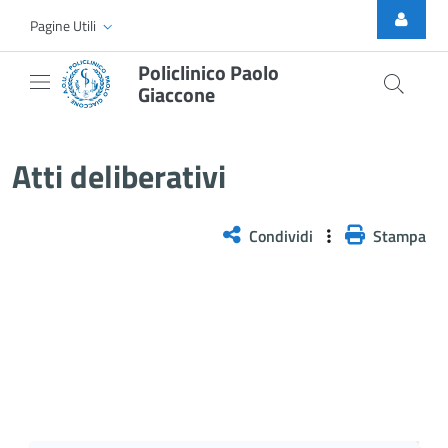
Skip to Main Content
Pagine Utili
Policlinico Paolo
Giaccone
Delibera n. 174/2026
Atti deliberativi
Condividi
Stampa