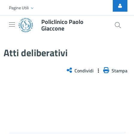
Skip to Main Content
Pagine Utili
Policlinico Paolo
Giaccone
Delibera n. 175/2026
Atti deliberativi
Condividi
Stampa