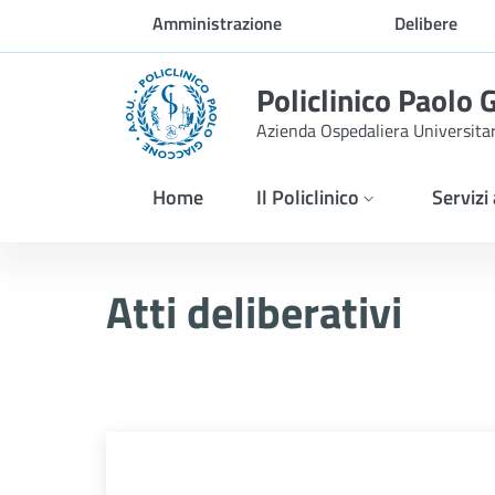
Skip to Main Content
Amministrazione
Delibere
trasparente
Policlinico Paolo 
Azienda Ospedaliera Universita
Home
Il Policlinico
Servizi
Delibera n. 175/2026
Atti deliberativi