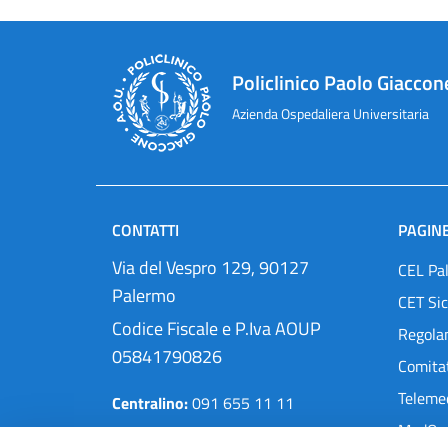
Policlinico Paolo Giaccon
Azienda Ospedaliera Universitaria
CONTATTI
PAGINE
Via del Vespro 129, 90127
CEL Pa
Palermo
CET Sic
Codice Fiscale e P.Iva AOUP
Regola
05841790826
Comitat
Teleme
Centralino:
091 655 11 11
MedOra
Pec:
protocollo@cert.policlinico.pa.it