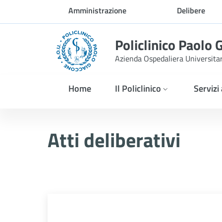
Skip to Main Content
Amministrazione
Delibere
trasparente
Policlinico Paolo 
Azienda Ospedaliera Universita
Home
Il Policlinico
Servizi
Delibera n. 178/2025
Atti deliberativi