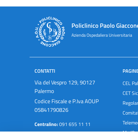
Policlinico Paolo Giaccon
Azienda Ospedaliera Universitaria
CONTATTI
PAGINE
Via del Vespro 129, 90127
CEL Pa
Palermo
CET Sic
Codice Fiscale e P.Iva AOUP
Regola
05841790826
Comitat
Teleme
Centralino:
091 655 11 11
MedOra
Pec:
protocollo@cert.policlinico.pa.it