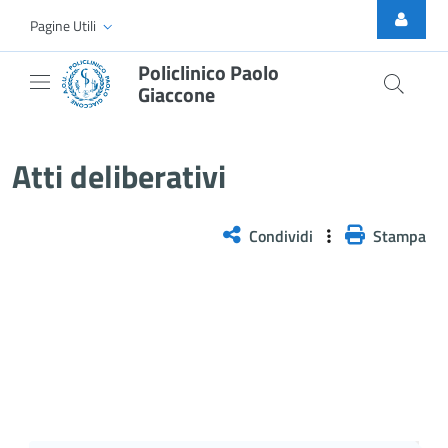
Skip to Main Content
Pagine Utili
Policlinico Paolo
Giaccone
Delibera n. 18/2026
Atti deliberativi
Condividi
Stampa