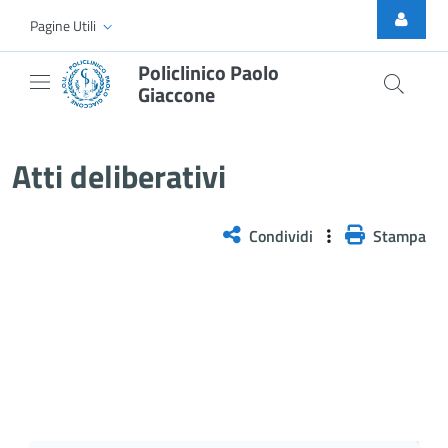
Skip to Main Content
Pagine Utili
Policlinico Paolo
Giaccone
Delibera n. 189/2026
Atti deliberativi
Condividi
Stampa