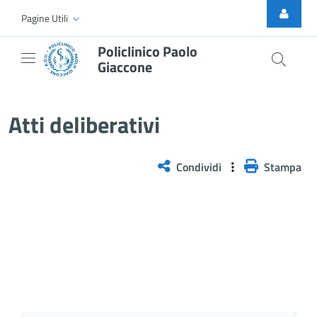
Skip to Main Content
Pagine Utili
Policlinico Paolo
Giaccone
Delibera n. 193/2026
Atti deliberativi
Condividi
Stampa