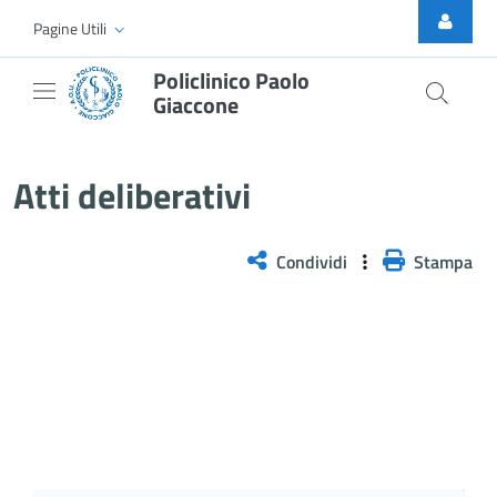
Skip to Main Content
Pagine Utili
Policlinico Paolo
Giaccone
Delibera n. 204/2025
Atti deliberativi
Condividi
Stampa