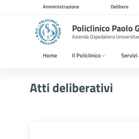
Skip to Main Content
Amministrazione
Delibere
trasparente
Policlinico Paolo 
Azienda Ospedaliera Universita
Home
Il Policlinico
Servizi
Delibera n. 206/2026
Atti deliberativi