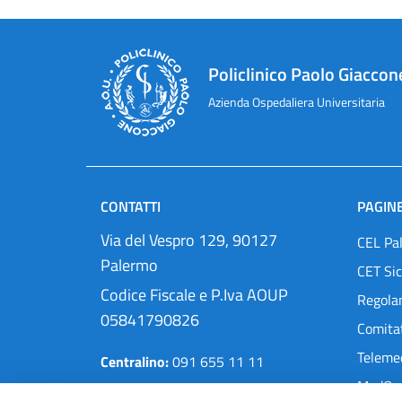
Policlinico Paolo Giaccon
Azienda Ospedaliera Universitaria
CONTATTI
PAGINE
Via del Vespro 129, 90127
CEL Pa
Palermo
CET Sic
Codice Fiscale e P.Iva AOUP
Regola
05841790826
Comitat
Teleme
Centralino:
091 655 11 11
MedOra
Pec:
protocollo@cert.policlinico.pa.it