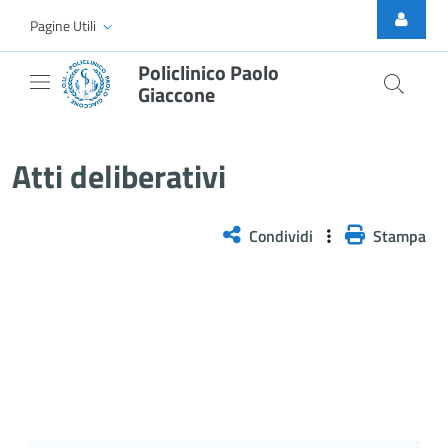
Skip to Main Content
Pagine Utili
Policlinico Paolo
Giaccone
Delibera n. 207/2026
Atti deliberativi
Condividi
Stampa