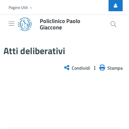
Skip to Main Content
Pagine Utili
Policlinico Paolo
Giaccone
Delibera n. 209/2026
Atti deliberativi
Condividi
Stampa