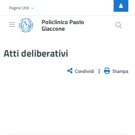
Skip to Main Content
Pagine Utili
Policlinico Paolo
Giaccone
Delibera n. 21/2026
Atti deliberativi
Condividi
Stampa