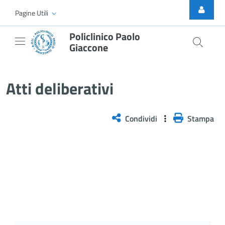
Skip to Main Content
Pagine Utili
Policlinico Paolo
Giaccone
Delibera n. 210/2026
Atti deliberativi
Condividi
Stampa