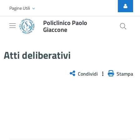
Skip to Main Content
Pagine Utili
Policlinico Paolo
Giaccone
Delibera n. 219/2025
Atti deliberativi
Condividi
Stampa