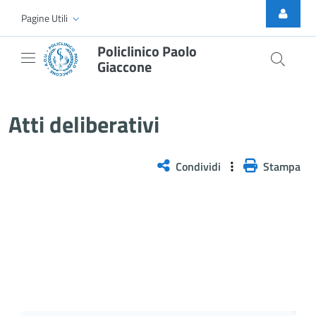
Skip to Main Content
Pagine Utili
Policlinico Paolo
Giaccone
Delibera n. 219/2026
Atti deliberativi
Condividi
Stampa