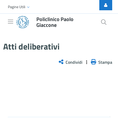
Skip to Main Content
Pagine Utili
Policlinico Paolo
Giaccone
Delibera n. 224/2026
Atti deliberativi
Condividi
Stampa