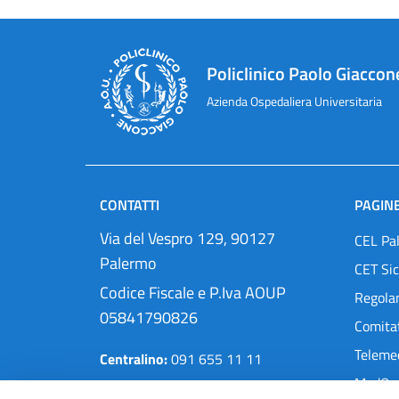
Policlinico Paolo Giaccon
Azienda Ospedaliera Universitaria
CONTATTI
PAGINE
Via del Vespro 129, 90127
CEL Pa
Palermo
CET Sic
Codice Fiscale e P.Iva AOUP
Regola
05841790826
Comitat
Teleme
Centralino:
091 655 11 11
MedOra
Pec:
protocollo@cert.policlinico.pa.it