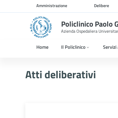
Skip to Main Content
Amministrazione
Delibere
trasparente
Policlinico Paolo 
Azienda Ospedaliera Universita
Home
Il Policlinico
Servizi
Delibera n. 226/2026
Atti deliberativi