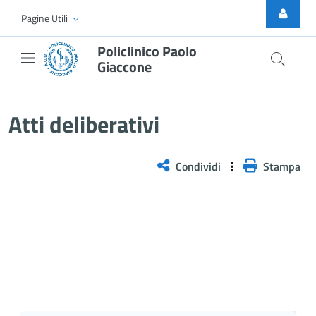
Skip to Main Content
Pagine Utili
Policlinico Paolo
Giaccone
Delibera n. 228/2026
Atti deliberativi
Condividi
Stampa