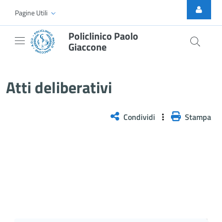
Skip to Main Content
Pagine Utili
Policlinico Paolo
Giaccone
Delibera n. 229/2026
Atti deliberativi
Condividi
Stampa