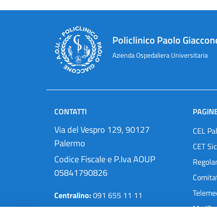
Policlinico Paolo Giaccon
Azienda Ospedaliera Universitaria
CONTATTI
PAGINE
Via del Vespro 129, 90127
CEL Pa
Palermo
CET Sic
Codice Fiscale e P.Iva AOUP
Regola
05841790826
Comitat
Teleme
Centralino:
091 655 11 11
MedOra
Pec:
protocollo@cert.policlinico.pa.it