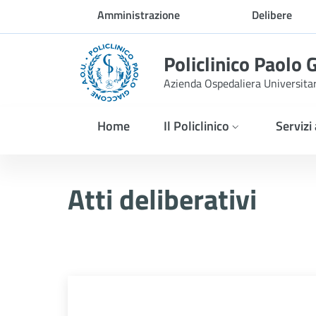
Skip to Main Content
Amministrazione
Delibere
trasparente
Policlinico Paolo 
Azienda Ospedaliera Universita
Home
Il Policlinico
Servizi
Delibera n. 231/2026
Atti deliberativi