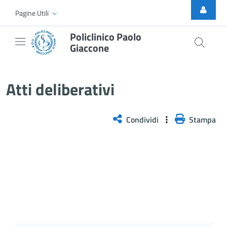
Skip to Main Content
Pagine Utili
Policlinico Paolo
Giaccone
Delibera n. 239/2026
Atti deliberativi
Condividi
Stampa