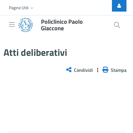
Skip to Main Content
Pagine Utili
Policlinico Paolo
Giaccone
Delibera n. 24/2026
Atti deliberativi
Condividi
Stampa