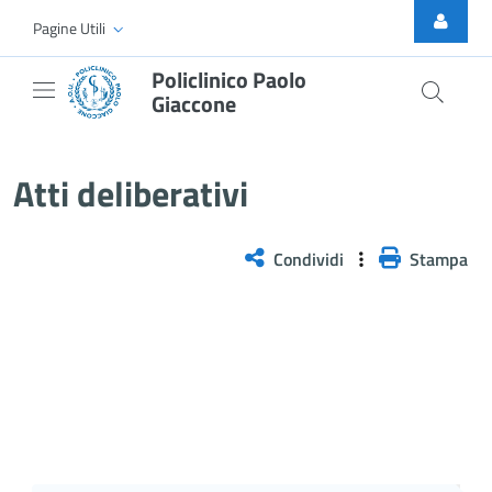
Skip to Main Content
Pagine Utili
Policlinico Paolo
Giaccone
Delibera n. 243/2026
Atti deliberativi
Condividi
Stampa