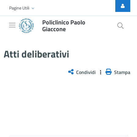
Skip to Main Content
Pagine Utili
Policlinico Paolo
Giaccone
Delibera n. 251/2026
Atti deliberativi
Condividi
Stampa