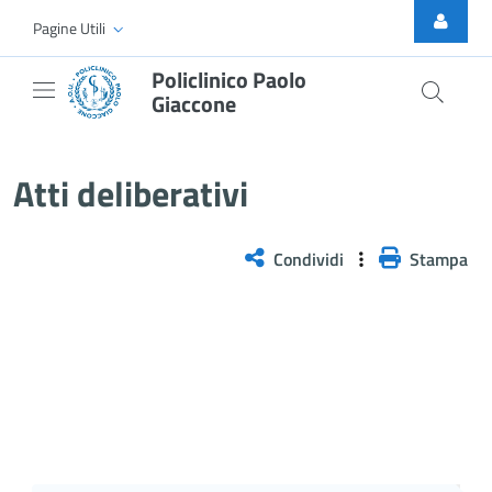
Skip to Main Content
Pagine Utili
Policlinico Paolo
Giaccone
Delibera n. 252/2026
Atti deliberativi
Condividi
Stampa