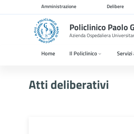
Skip to Main Content
Amministrazione
Delibere
trasparente
Policlinico Paolo 
Azienda Ospedaliera Universita
Home
Il Policlinico
Servizi
Delibera n. 254/2026
Atti deliberativi