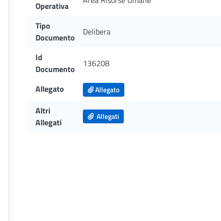
Area Risorse Umane
Operativa
Tipo
Delibera
Documento
Id
136208
Documento
Allegato
Allegato
Altri
Allegati
Allegati