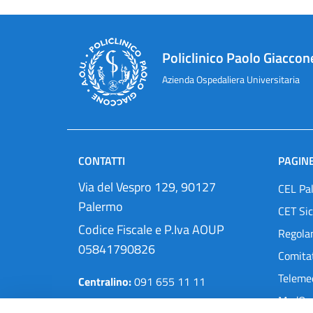
Policlinico Paolo Giaccon
Azienda Ospedaliera Universitaria
CONTATTI
PAGINE
Via del Vespro 129, 90127
CEL Pa
Palermo
CET Sic
Codice Fiscale e P.Iva AOUP
Regola
05841790826
Comitat
Teleme
Centralino:
091 655 11 11
MedOra
Pec:
protocollo@cert.policlinico.pa.it