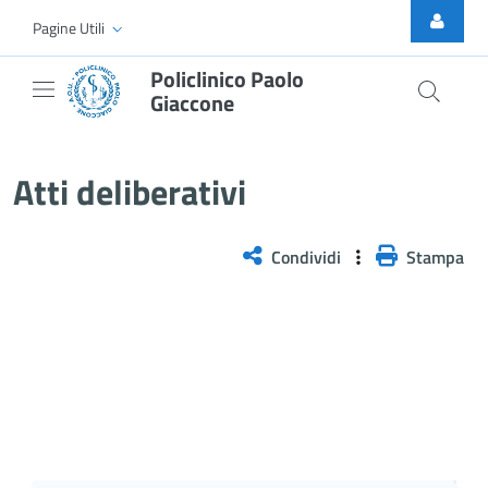
Skip to Main Content
Pagine Utili
Policlinico Paolo
Giaccone
Delibera n. 254/2026
Atti deliberativi
Condividi
Stampa