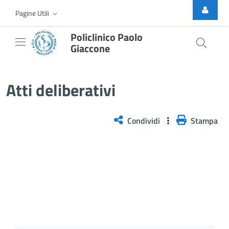
Skip to Main Content
Pagine Utili
Policlinico Paolo
Giaccone
Delibera n. 256/2026
Atti deliberativi
Condividi
Stampa