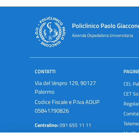
Policlinico Paolo Giaccon
Azienda Ospedaliera Universitaria
CONTATTI
PAGINE
Via del Vespro 129, 90127
CEL Pa
Palermo
CET Sic
Codice Fiscale e P.Iva AOUP
Regola
05841790826
Comitat
Teleme
Centralino:
091 655 11 11
MedOra
Pec:
protocollo@cert.policlinico.pa.it