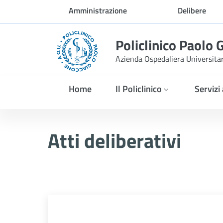
Skip to Main Content
Amministrazione
Delibere
trasparente
Policlinico Paolo 
Azienda Ospedaliera Universita
Home
Il Policlinico
Servizi
Delibera n. 260/2026
Atti deliberativi