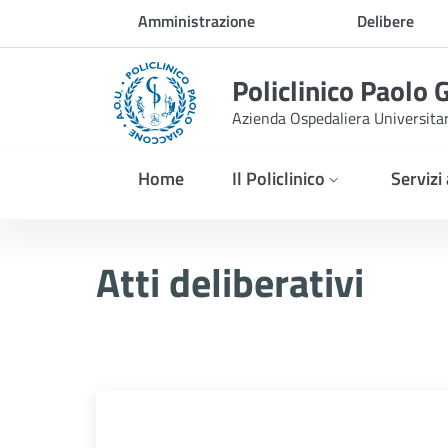
Skip to Main Content
Amministrazione
Delibere
trasparente
Policlinico Paolo 
Azienda Ospedaliera Universita
Home
Il Policlinico
Servizi
Delibera n. 265/2026
Atti deliberativi