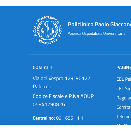
Policlinico Paolo Giaccon
Azienda Ospedaliera Universitaria
CONTATTI
PAGINE
Via del Vespro 129, 90127
CEL Pa
Palermo
CET Sic
Codice Fiscale e P.Iva AOUP
Regola
05841790826
Comitat
Teleme
Centralino:
091 655 11 11
MedOra
Pec:
protocollo@cert.policlinico.pa.it