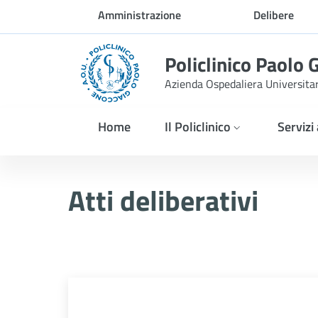
Skip to Main Content
Amministrazione
Delibere
trasparente
Policlinico Paolo 
Azienda Ospedaliera Universita
Home
Il Policlinico
Servizi
Delibera n. 271/2026
Atti deliberativi