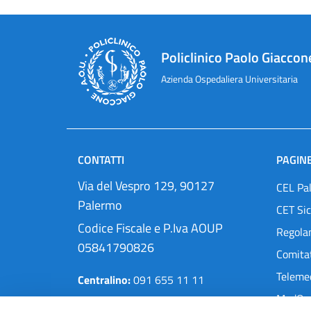
Policlinico Paolo Giaccon
Azienda Ospedaliera Universitaria
CONTATTI
PAGINE
Via del Vespro 129, 90127
CEL Pa
Palermo
CET Sic
Codice Fiscale e P.Iva AOUP
Regola
05841790826
Comitat
Teleme
Centralino:
091 655 11 11
MedOra
Pec:
protocollo@cert.policlinico.pa.it