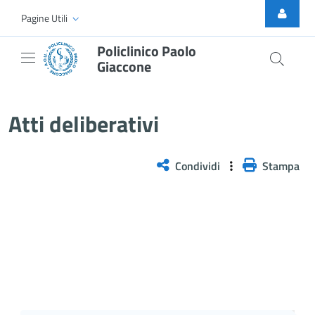
Skip to Main Content
Pagine Utili
Policlinico Paolo
Giaccone
Delibera n. 274/2026
Atti deliberativi
Condividi
Stampa