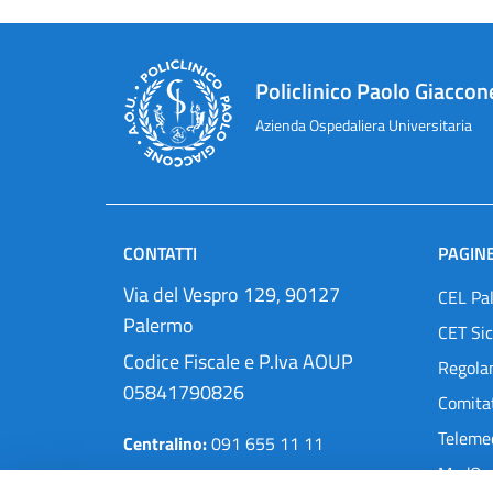
Policlinico Paolo Giaccon
Azienda Ospedaliera Universitaria
CONTATTI
PAGINE
Via del Vespro 129, 90127
CEL Pa
Palermo
CET Sic
Codice Fiscale e P.Iva AOUP
Regola
05841790826
Comitat
Teleme
Centralino:
091 655 11 11
MedOra
Pec:
protocollo@cert.policlinico.pa.it