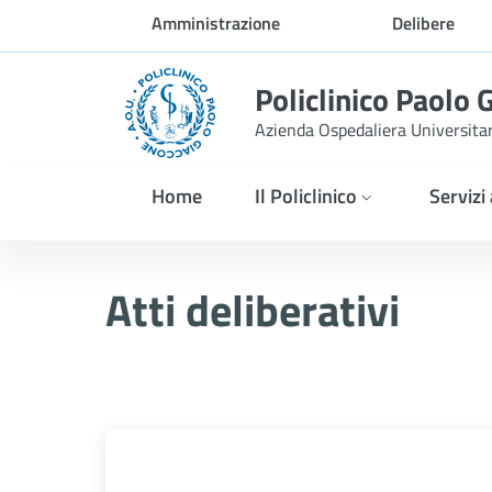
Skip to Main Content
Amministrazione
Delibere
trasparente
Policlinico Paolo 
Azienda Ospedaliera Universita
Home
Il Policlinico
Servizi
Delibera n. 279/2026
Atti deliberativi