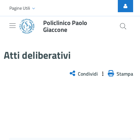
Skip to Main Content
Pagine Utili
Policlinico Paolo
Giaccone
Delibera n. 294/2026
Atti deliberativi
Condividi
Stampa