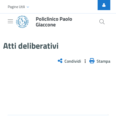
Skip to Main Content
Pagine Utili
Policlinico Paolo
Giaccone
Delibera n. 295/2026
Atti deliberativi
Condividi
Stampa