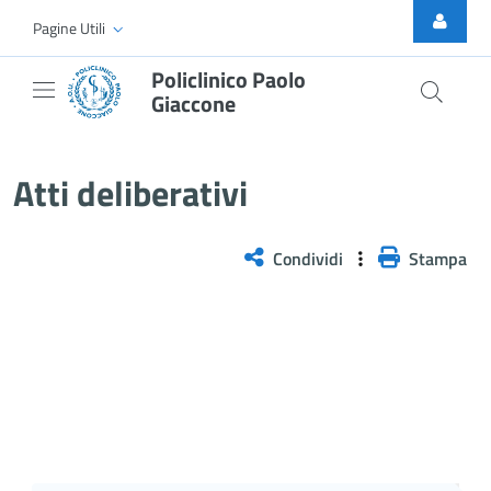
Skip to Main Content
Pagine Utili
Policlinico Paolo
Giaccone
Delibera n. 3/2026
Atti deliberativi
Condividi
Stampa