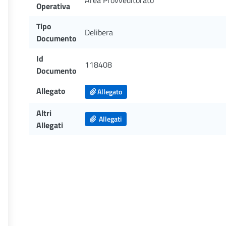
Area Provveditorato
Operativa
Tipo
Delibera
Documento
Id
118408
Documento
Allegato
Allegato
Altri
Allegati
Allegati