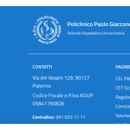
Policlinico Paolo Giaccon
Azienda Ospedaliera Universitaria
CONTATTI
PAGINE
Via del Vespro 129, 90127
CEL Pa
Palermo
CET Sic
Codice Fiscale e P.Iva AOUP
Regola
05841790826
Comitat
Teleme
Centralino:
091 655 11 11
MedOra
Pec:
protocollo@cert.policlinico.pa.it