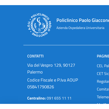
Policlinico Paolo Giaccon
Azienda Ospedaliera Universitaria
CONTATTI
PAGINE
Via del Vespro 129, 90127
CEL Pa
Palermo
CET Sic
Codice Fiscale e P.Iva AOUP
Regola
05841790826
Comitat
Teleme
Centralino:
091 655 11 11
MedOra
Pec:
protocollo@cert.policlinico.pa.it