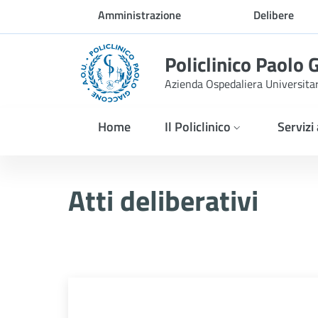
Skip to Main Content
Amministrazione
Delibere
trasparente
Policlinico Paolo 
Azienda Ospedaliera Universita
Home
Il Policlinico
Servizi
Delibera n. 302/2026
Atti deliberativi