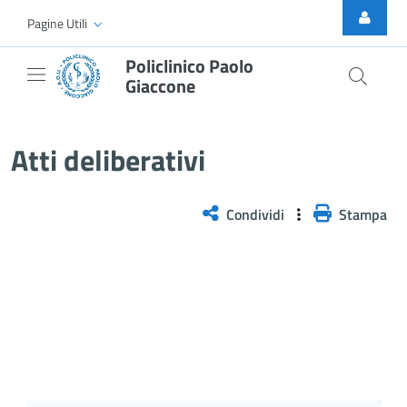
Skip to Main Content
Pagine Utili
Policlinico Paolo
Giaccone
Delibera n. 303/2026
Atti deliberativi
Condividi
Stampa