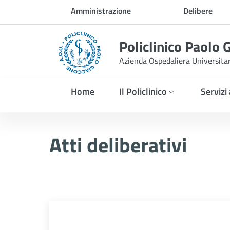
Skip to Main Content
Amministrazione
Delibere
trasparente
Policlinico Paolo 
Azienda Ospedaliera Universita
Home
Il Policlinico
Servizi
Delibera n. 308/2026
Atti deliberativi