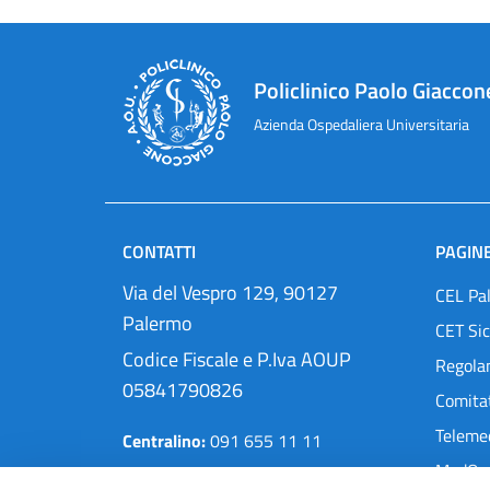
Policlinico Paolo Giaccon
Azienda Ospedaliera Universitaria
CONTATTI
PAGINE
Via del Vespro 129, 90127
CEL Pa
Palermo
CET Sic
Codice Fiscale e P.Iva AOUP
Regola
05841790826
Comitat
Teleme
Centralino:
091 655 11 11
MedOra
Pec:
protocollo@cert.policlinico.pa.it