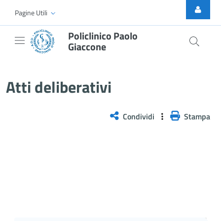
Skip to Main Content
Pagine Utili
Policlinico Paolo
Giaccone
Delibera n. 310/2026
Atti deliberativi
Condividi
Stampa