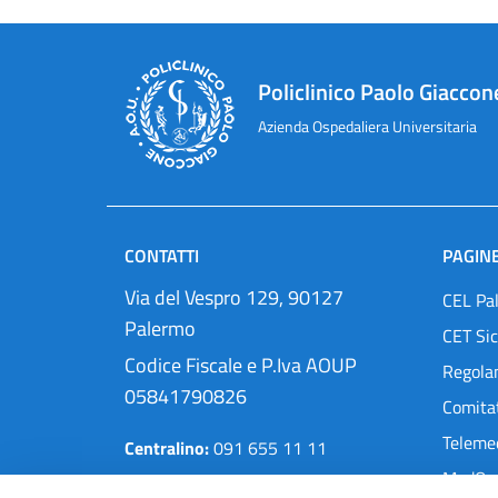
Policlinico Paolo Giaccon
Azienda Ospedaliera Universitaria
CONTATTI
PAGINE
Via del Vespro 129, 90127
CEL Pa
Palermo
CET Sic
Codice Fiscale e P.Iva AOUP
Regola
05841790826
Comitat
Teleme
Centralino:
091 655 11 11
MedOra
Pec:
protocollo@cert.policlinico.pa.it