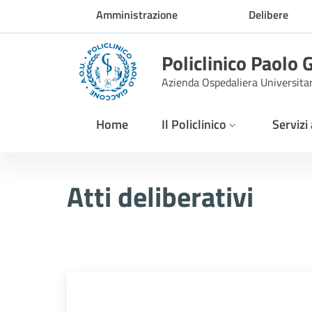
Skip to Main Content
Amministrazione
Delibere
trasparente
Policlinico Paolo 
Azienda Ospedaliera Universita
Home
Il Policlinico
Servizi
Delibera n. 311/2026
Atti deliberativi